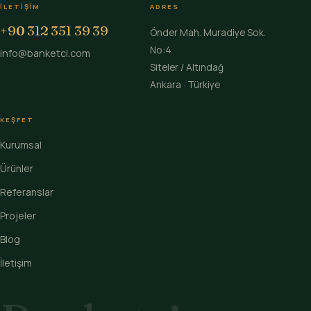
İLETIŞIM
ADRES
+90 312 351 39 39
Önder Mah. Muradiye Sok.
No:4
info@banketci.com
Siteler / Altındağ
Ankara · Türkiye
KEŞFET
Kurumsal
Ürünler
Referanslar
Projeler
Blog
İletişim