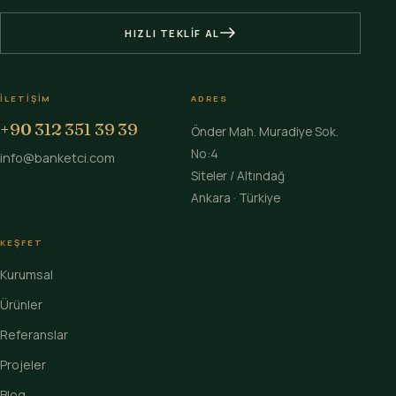
HIZLI TEKLIF AL
İLETIŞIM
ADRES
+90 312 351 39 39
Önder Mah. Muradiye Sok.
No:4
info@banketci.com
Siteler / Altındağ
Ankara · Türkiye
KEŞFET
Kurumsal
Ürünler
Referanslar
Projeler
Blog